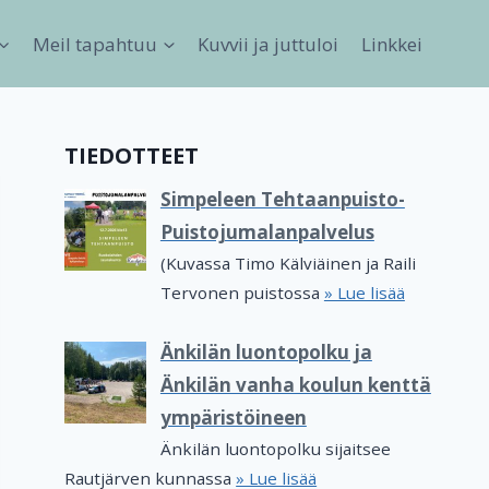
Meil tapahtuu
Kuvvii ja juttuloi
Linkkei
TIEDOTTEET
Simpeleen Tehtaanpuisto-
Puistojumalanpalvelus
(Kuvassa Timo Kälviäinen ja Raili
Tervonen puistossa
» Lue lisää
Änkilän luontopolku ja
Änkilän vanha koulun kenttä
ympäristöineen
Änkilän luontopolku sijaitsee
Rautjärven kunnassa
» Lue lisää