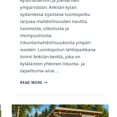
kylämaisemiin ja jokivarsien
ympäristöön. Änkilän kylän
sydämessä sijaitseva luontopolku
tarjoaa mahdollisuuden nauttia
luonnosta, ulkoilusta ja
monipuolisista
liikuntamahdollisuuksista ympäri
vuoden. Luontopolun lähtöpaikkana
toimii Änkilän kenttä, joka on
kyläläisten yhteinen liikunta- ja
tapahtuma-alue….
Ä
READ MORE
N
K
I
L
Ä
N