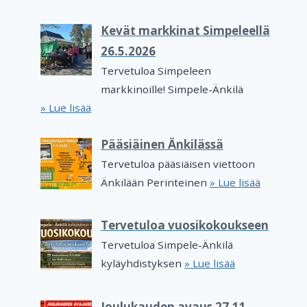
Kevät markkinat Simpeleellä
26.5.2026
Tervetuloa Simpeleen
markkinoille! Simpele-Änkilä
» Lue lisää
Pääsiäinen Änkilässä
Tervetuloa pääsiäisen viettoon
Änkilään Perinteinen
» Lue lisää
Tervetuloa vuosikokoukseen
Tervetuloa Simpele-Änkilä
kyläyhdistyksen
» Lue lisää
Joulukauden avaus 27.11