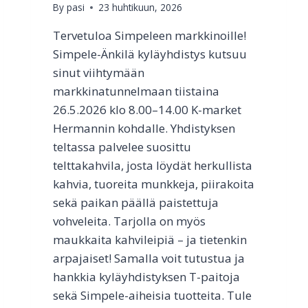
By
pasi
23 huhtikuun, 2026
H
D
Tervetuloa Simpeleen markkinoille!
I
Simpele-Änkilä kyläyhdistys kutsuu
S
T
sinut viihtymään
Y
markkinatunnelmaan tiistaina
K
26.5.2026 klo 8.00–14.00 K-market
S
Hermannin kohdalle. Yhdistyksen
E
N
teltassa palvelee suosittu
T
telttakahvila, josta löydät herkullista
O
kahvia, tuoreita munkkeja, piirakoita
I
M
sekä paikan päällä paistettuja
I
vohveleita. Tarjolla on myös
N
maukkaita kahvileipiä – ja tietenkin
T
arpajaiset! Samalla voit tutustua ja
A
A
hankkia kyläyhdistyksen T-paitoja
N
sekä Simpele-aiheisia tuotteita. Tule