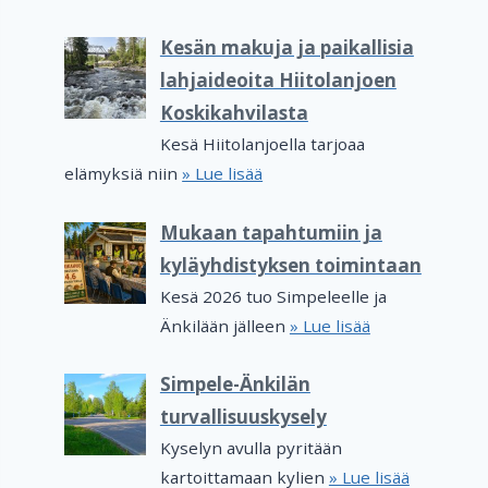
Kesän makuja ja paikallisia
lahjaideoita Hiitolanjoen
Koskikahvilasta
Kesä Hiitolanjoella tarjoaa
elämyksiä niin
» Lue lisää
Mukaan tapahtumiin ja
kyläyhdistyksen toimintaan
Kesä 2026 tuo Simpeleelle ja
Änkilään jälleen
» Lue lisää
Simpele-Änkilän
turvallisuuskysely
Kyselyn avulla pyritään
kartoittamaan kylien
» Lue lisää