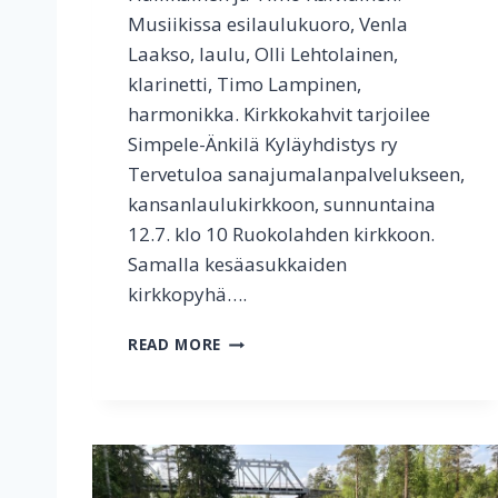
Musiikissa esilaulukuoro, Venla
Laakso, laulu, Olli Lehtolainen,
klarinetti, Timo Lampinen,
harmonikka. Kirkkokahvit tarjoilee
Simpele-Änkilä Kyläyhdistys ry
Tervetuloa sanajumalanpalvelukseen,
kansanlaulukirkkoon, sunnuntaina
12.7. klo 10 Ruokolahden kirkkoon.
Samalla kesäasukkaiden
kirkkopyhä….
S
READ MORE
I
M
P
E
L
E