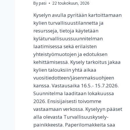
A
By
pasi
22 toukokuun, 2026
L
Kyselyn avulla pyritään kartoittamaan
A
H
kylien turvallisuustilannetta ja
J
resursseja, tietoja käytetään
A
kyläturvallisuussuunnitelman
I
D
laatimisessa sekä erilaisten
E
yhteistyömuotojen ja edotuksen
O
kehittämisessä. Kysely tarkoitus jakaa
I
kylien talouksiin yhtä aikaa
T
A
vuositiedotteen/jäsenmaksuohjeen
H
kanssa. Vastausaika 16.5.- 15.7.2026.
I
Suunnitelma laaditaan lokakuussa
I
T
2026. Ensisijaisesti toivomme
O
vastaamaan verkossa. Kyselyyn pääset
L
alla olevasta Turvallisuuskysely-
A
painikkeesta. Paperilomakkeita saa
N