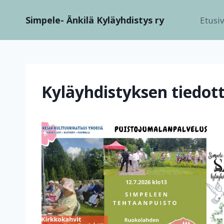
Siirry
Simpele- Änkilä Kyläyhdistys ry
sisältöön
Etusi
Kyläyhdistyksen tiedot