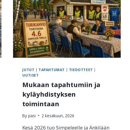
L
U
O
N
T
O
P
O
L
K
U
J
JUTUT
|
TAPAHTUMAT
|
TIEDOTTEET
|
UUTISET
A
Ä
Mukaan tapahtumiin ja
N
kyläyhdistyksen
K
I
toimintaan
L
Ä
By
pasi
2 kesäkuun, 2026
N
V
Kesä 2026 tuo Simpeleelle ja Änkilään