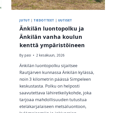
JUTUT
|
TIEDOTTEET
|
UUTISET
Änkilän luontopolku ja
Änkilän vanha koulun
kenttä ympäristöineen
By
pasi
2 kesäkuun, 2026
Änkilän luontopolku sijaitsee
Rautjärven kunnassa Änkilän kylässä,
noin 3 kilometrin päässä Simpeleen
keskustasta. Polku on helposti
saavutettava lähiretkeilykohde, joka
tarjoaa mahdollisuuden tutustua
eteläkarjalaiseen metsäluontoon,