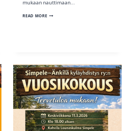
mukaan nauttimaan…
K
READ MORE
E
V
Ä
T
M
A
R
K
K
I
N
A
T
S
I
M
P
E
L