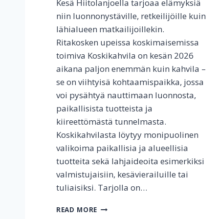
Kesä Hiitolanjoella tarjoaa elämyksiä
J
niin luonnonystäville, retkeilijöille kuin
U
lähialueen matkailijoillekin.
M
A
Ritakosken upeissa koskimaisemissa
L
toimiva Koskikahvila on kesän 2026
A
aikana paljon enemmän kuin kahvila –
N
P
se on viihtyisä kohtaamispaikka, jossa
A
voi pysähtyä nauttimaan luonnosta,
L
paikallisista tuotteista ja
V
kiireettömästä tunnelmasta.
E
L
Koskikahvilasta löytyy monipuolinen
U
valikoima paikallisia ja alueellisia
S
tuotteita sekä lahjaideoita esimerkiksi
valmistujaisiin, kesävierailuille tai
tuliaisiksi. Tarjolla on…
K
READ MORE
E