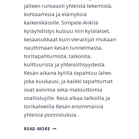
A
jälleen runsaasti yhteistä tekemistä,
N
kohtaamisia ja elämyksiä
H
A
kaikenikäisille. Simpele-Änkilä
K
kyläyhdistys kutsuu niin kyläläiset,
O
kesäasukkaat kuin vierailijat mukaan
U
L
nauttimaan kesän tunnelmasta,
U
toritapahtumista, talkoista,
N
kulttuurista ja yhteisöllisyydestä.
K
Kesän aikana kylillä tapahtuu lähes
E
N
joka kuukausi, ja kaikki tapahtumat
T
ovat avoimia sekä maksuttomia
T
osallistujille. Kesä alkaa talkoilla ja
Ä
Y
torikahveilla Kesän ensimmäisiä
M
yhteisiä ponnistuksia…
P
Ä
M
READ MORE
R
U
I