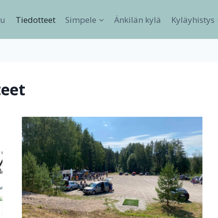
vu
Tiedotteet
Simpele
Änkilän kylä
Kyläyhistys
teet