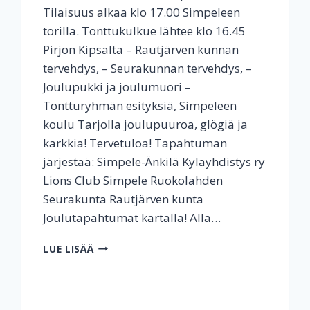
Tilaisuus alkaa klo 17.00 Simpeleen
torilla. Tonttukulkue lähtee klo 16.45
Pirjon Kipsalta – Rautjärven kunnan
tervehdys, – Seurakunnan tervehdys, –
Joulupukki ja joulumuori –
Tontturyhmän esityksiä, Simpeleen
koulu Tarjolla joulupuuroa, glögiä ja
karkkia! Tervetuloa! Tapahtuman
järjestää: Simpele-Änkilä Kyläyhdistys ry
Lions Club Simpele Ruokolahden
Seurakunta Rautjärven kunta
Joulutapahtumat kartalla! Alla…
JOULUKAUDEN
LUE LISÄÄ
AVAUS
27.11