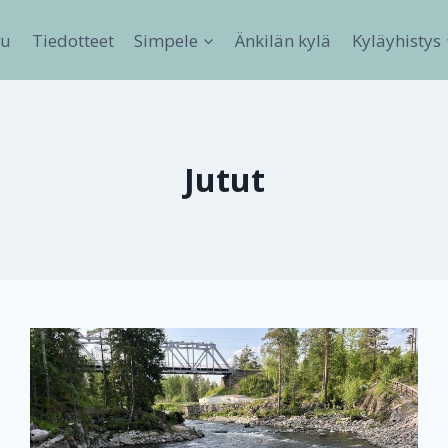
vu
Tiedotteet
Simpele
Änkilän kylä
Kyläyhistys
Jutut