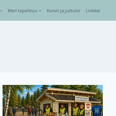
Meil tapahtuu
Kuvvii ja juttuloi
Linkkei