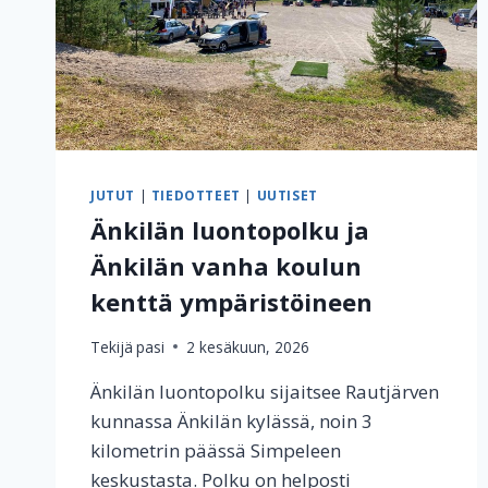
JUTUT
|
TIEDOTTEET
|
UUTISET
Änkilän luontopolku ja
Änkilän vanha koulun
kenttä ympäristöineen
Tekijä
pasi
2 kesäkuun, 2026
Änkilän luontopolku sijaitsee Rautjärven
kunnassa Änkilän kylässä, noin 3
kilometrin päässä Simpeleen
keskustasta. Polku on helposti