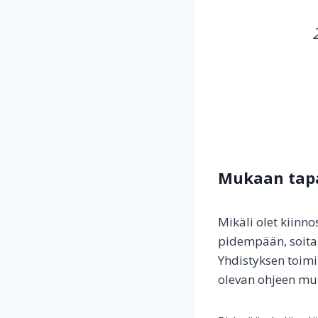
Mukaan tapa
Mikäli olet kiinn
pidempään, soita, 
Yhdistyksen toim
olevan ohjeen muk