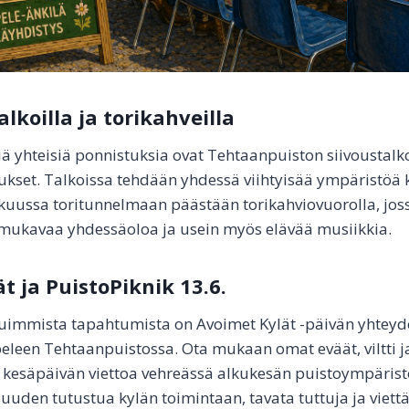
lkoilla ja torikahveilla
 yhteisiä ponnistuksia ovat Tehtaanpuiston siivoustalko
ukset. Talkoissa tehdään yhdessä viihtyisää ympäristöä ky
säkuussa toritunnelmaan päästään torikahviovuorolla, joss
 mukavaa yhdessäoloa ja usein myös elävää musiikkia.
t ja PuistoPiknik 13.6.
uimmista tapahtumista on Avoimet Kylät -päivän yhteyde
eleen Tehtaanpuistossa. Ota mukaan omat eväät, viltti ja
a kesäpäivän viettoa vehreässä alkukesän puistoympäri
uuden tutustua kylän toimintaan, tavata tuttuja ja viett