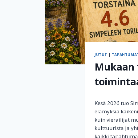
JUTUT
|
TAPAHTUMA
Mukaan t
toiminta
Kesä 2026 tuo Sim
elämyksiä kaikeni
kuin vierailijat 
kulttuurista ja yh
kaikki tapahtumat