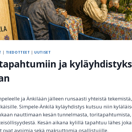
T
|
TIEDOTTEET
|
UUTISET
apahtumiin ja kyläyhdistyk
an
peleelle ja Änkilään jälleen runsaasti yhteistä tekemistä
käisille. Simpele-Änkilä kyläyhdistys kutsuu niin kyläläi
mukaan nauttimaan kesän tunnelmasta, toritapahtumista, 
teisöllisyydestä. Kesän aikana kylillä tapahtuu lähes joka
 ovat avoimia sekä maksuttomia osallistujille.