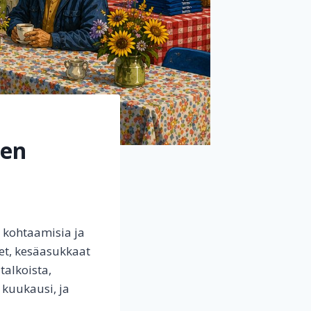
sen
, kohtaamisia ja
set, kesäasukkaat
talkoista,
 kuukausi, ja