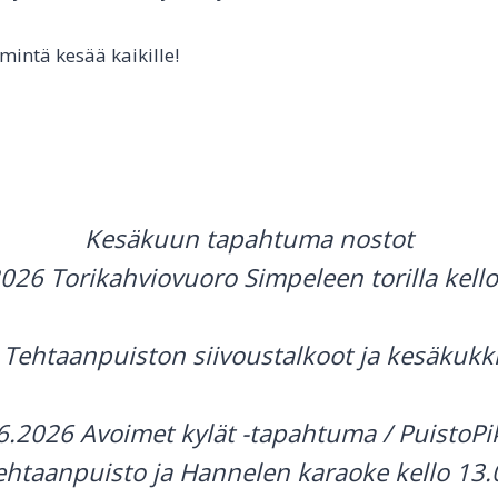
mintä kesää kaikille!
Kesäkuun tapahtuma nostot
2026 Torikahviovuoro Simpeleen torilla kello
 Tehtaanpuiston siivoustalkoot ja kesäkukki
6.2026 Avoimet kylät -tapahtuma / PuistoPi
ehtaanpuisto ja Hannelen karaoke kello 13.