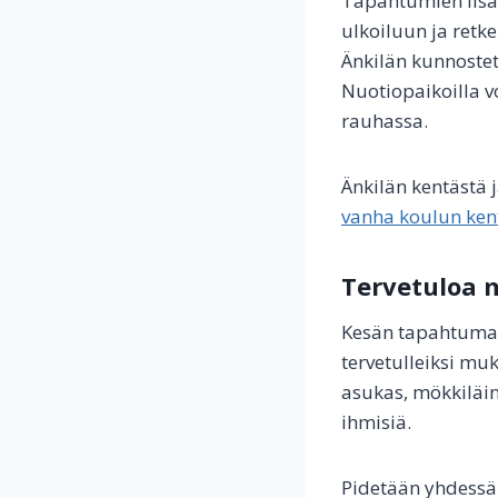
Tapahtumien lisä
ulkoiluun ja retke
Änkilän kunnostett
Nuotiopaikoilla v
rauhassa.
Änkilän kentästä 
vanha koulun ken
Tervetuloa 
Kesän tapahtumat 
tervetulleiksi muk
asukas, mökkiläin
ihmisiä.
Pidetään yhdessä 