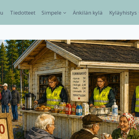
vu
Tiedotteet
Simpele
Änkilän kylä
Kyläyhistys