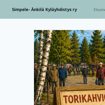
Siirry
Simpele- Änkilä Kyläyhdistys ry
sisältöön
Etusi