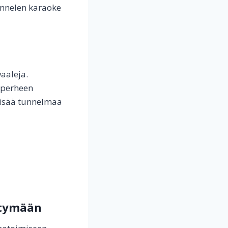
annelen karaoke
aaleja.
 perheen
yisää tunnelmaa
htymään