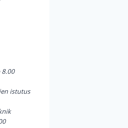
 8.00
en istutus
knik
00