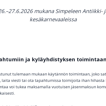
26.–27.6.2026 mukana Simpeleen Antiikki- j
kesäkarnevaaleissa
htumiin ja kyläyhdistyksen toimintaa
ostunut tulemaan mukaan käytännön toimintaan, joko sat
laita viesti tai ota tapahtumissa toimijoita ihan hihasta 
intaa voi tukea maksamalla vuotuisen jäsenmaksun kom
aisesti.