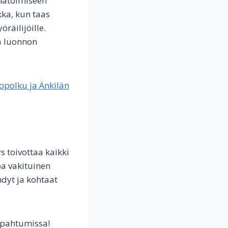
omatoimiseen
kka, kun taas
räilijöille.
ä luonnon
opolku ja Änkilän
 toivottaa kaikki
pa vakituinen
hdyt ja kohtaat
tapahtumissa!