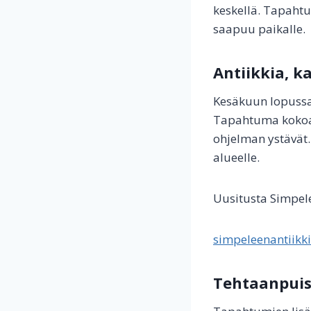
keskellä. Tapaht
saapuu paikalle.
Antiikkia, k
Kesäkuun lopussa 
Tapahtuma kokoaa 
ohjelman ystävät
alueelle.
Uusitusta Simpele
simpeleenantiikki.
Tehtaanpuis