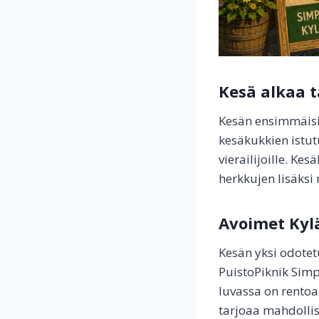
Kesä alkaa ta
Kesän ensimmäisiä
kesäkukkien istut
vierailijoille. Ke
herkkujen lisäksi
Avoimet Kylä
Kesän yksi odotet
PuistoPiknik Simp
luvassa on rento
tarjoaa mahdollis