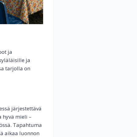
ot ja
läläisille ja
a tarjolla on
ssä järjestettävä
 hyvä mieli –
stössä. Tapahtuma
ää aikaa luonnon