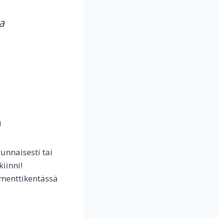
a
n
unnaisesti tai
kiinni!
menttikentässä