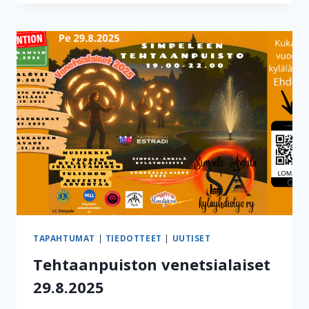
2025
TOINEN
TORIVUORO
21.8.2025
TAPAHTUMAT
|
TIEDOTTEET
|
UUTISET
Tehtaanpuiston venetsialaiset
29.8.2025