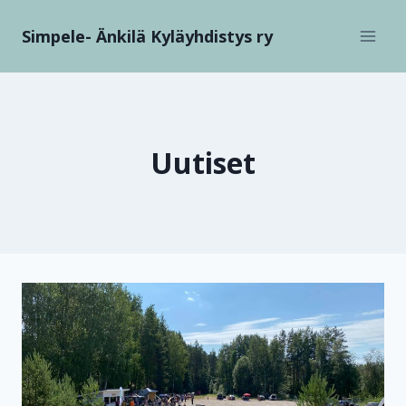
Siirry
Simpele- Änkilä Kyläyhdistys ry
sisältöön
Uutiset