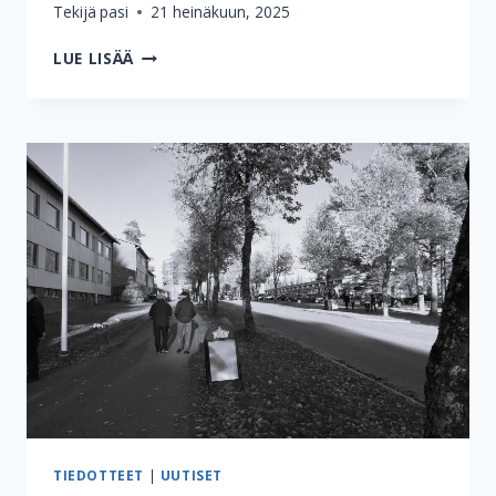
Tekijä
pasi
21 heinäkuun, 2025
KUKA
LUE LISÄÄ
ON
VUODEN
KYLÄLÄINEN
2025?
TIEDOTTEET
|
UUTISET