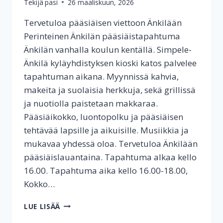
Tekijä
pasi
26 maaliskuun, 2026
Tervetuloa pääsiäisen viettoon Änkilään
Perinteinen Änkilän pääsiäistapahtuma
Änkilän vanhalla koulun kentällä. Simpele-
Änkilä kyläyhdistyksen kioski katos palvelee
tapahtuman aikana. Myynnissä kahvia,
makeita ja suolaisia herkkuja, sekä grillissä
ja nuotiolla paistetaan makkaraa.
Pääsiäikokko, luontopolku ja pääsiäisen
tehtävää lapsille ja aikuisille. Musiikkia ja
mukavaa yhdessä oloa. Tervetuloa Änkilään
pääsiäislauantaina. Tapahtuma alkaa kello
16.00. Tapahtuma aika kello 16.00-18.00,
Kokko…
PÄÄSIÄINEN
LUE LISÄÄ
ÄNKILÄSSÄ