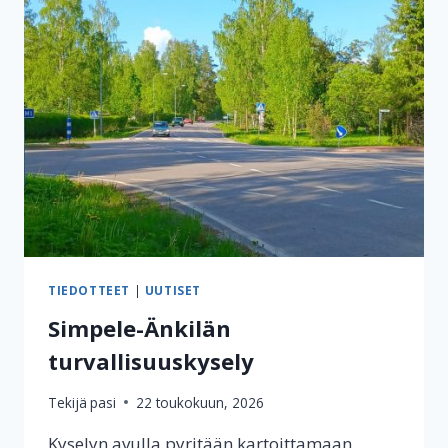
TIEDOTTEET
|
UUTISET
Simpele-Änkilän
turvallisuuskysely
Tekijä
pasi
22 toukokuun, 2026
Kyselyn avulla pyritään kartoittamaan