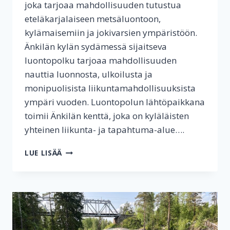
joka tarjoaa mahdollisuuden tutustua
eteläkarjalaiseen metsäluontoon,
kylämaisemiin ja jokivarsien ympäristöön.
Änkilän kylän sydämessä sijaitseva
luontopolku tarjoaa mahdollisuuden
nauttia luonnosta, ulkoilusta ja
monipuolisista liikuntamahdollisuuksista
ympäri vuoden. Luontopolun lähtöpaikkana
toimii Änkilän kenttä, joka on kyläläisten
yhteinen liikunta- ja tapahtuma-alue….
ÄNKILÄN
LUE LISÄÄ
LUONTOPOLKU
JA
ÄNKILÄN
VANHA
KOULUN
KENTTÄ
YMPÄRISTÖINEEN