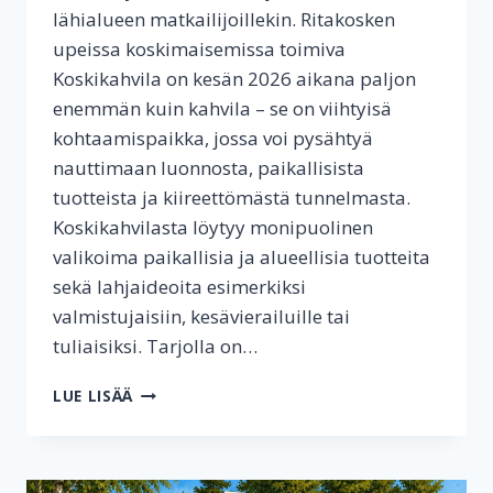
lähialueen matkailijoillekin. Ritakosken
upeissa koskimaisemissa toimiva
Koskikahvila on kesän 2026 aikana paljon
enemmän kuin kahvila – se on viihtyisä
kohtaamispaikka, jossa voi pysähtyä
nauttimaan luonnosta, paikallisista
tuotteista ja kiireettömästä tunnelmasta.
Koskikahvilasta löytyy monipuolinen
valikoima paikallisia ja alueellisia tuotteita
sekä lahjaideoita esimerkiksi
valmistujaisiin, kesävierailuille tai
tuliaisiksi. Tarjolla on…
KESÄN
LUE LISÄÄ
MAKUJA
JA
PAIKALLISIA
LAHJAIDEOITA