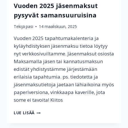
Vuoden 2025 jäsenmaksut
pysyvät samansuuruisina
Tekijä
pasi
14 maaliskuun, 2025
Vuoden 2025 tapahtumakalenteria ja
kyläyhdistyksen jäsenmaksu tietoa löytyy
nyt verkkosivuiltamme. Jäsenmaksut osiosta
Maksamalla jäsen tai kannatusmaksun
edistät yhdistystämme järjestämään
erilaisia tapahtumia. ps. tiedotetta ja
jäsenmaksutietoja jaetaan lähiaikoina myös
paperiversiona, vinkkaapa kaverille, jota
some ei tavoita! Kiitos
VUODEN
LUE LISÄÄ
2025
JÄSENMAKSUT