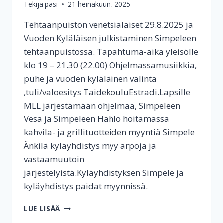
Tekijä
pasi
21 heinäkuun, 2025
Tehtaanpuiston venetsialaiset 29.8.2025 ja
Vuoden Kyläläisen julkistaminen Simpeleen
tehtaanpuistossa. Tapahtuma-aika yleisölle
klo 19 – 21.30 (22.00) Ohjelmassamusiikkia,
puhe ja vuoden kyläläinen valinta
,tuli/valoesitys TaidekouluEstradi.Lapsille
MLL järjestämään ohjelmaa, Simpeleen
Vesa ja Simpeleen Hahlo hoitamassa
kahvila- ja grillituotteiden myyntiä Simpele
Änkilä kyläyhdistys myy arpoja ja
vastaamuutoin
järjestelyistä.Kyläyhdistyksen Simpele ja
kyläyhdistys paidat myynnissä.
TEHTAANPUISTON
LUE LISÄÄ
VENETSIALAISET