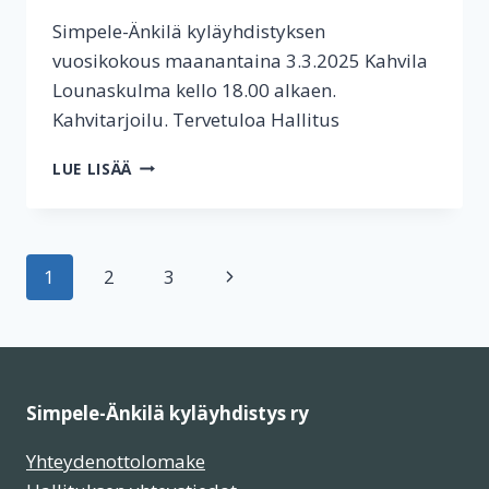
Simpele-Änkilä kyläyhdistyksen
vuosikokous maanantaina 3.3.2025 Kahvila
Lounaskulma kello 18.00 alkaen.
Kahvitarjoilu. Tervetuloa Hallitus
YHDISTYKSEN
LUE LISÄÄ
VUOSIKOKOUS
MAALISKUUSSA
Sivunavigointi
Seuraava
1
2
3
sivu
Simpele-Änkilä kyläyhdistys ry
Yhteydenottolomake