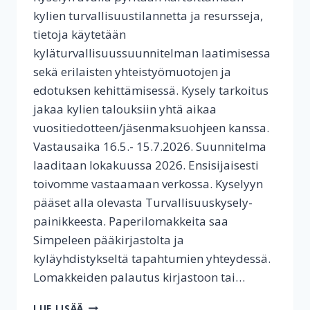
kylien turvallisuustilannetta ja resursseja,
tietoja käytetään
kyläturvallisuussuunnitelman laatimisessa
sekä erilaisten yhteistyömuotojen ja
edotuksen kehittämisessä. Kysely tarkoitus
jakaa kylien talouksiin yhtä aikaa
vuositiedotteen/jäsenmaksuohjeen kanssa.
Vastausaika 16.5.- 15.7.2026. Suunnitelma
laaditaan lokakuussa 2026. Ensisijaisesti
toivomme vastaamaan verkossa. Kyselyyn
pääset alla olevasta Turvallisuuskysely-
painikkeesta. Paperilomakkeita saa
Simpeleen pääkirjastolta ja
kyläyhdistykseltä tapahtumien yhteydessä.
Lomakkeiden palautus kirjastoon tai…
SIMPELE-
LUE LISÄÄ