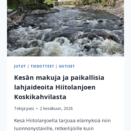
JUTUT
|
TIEDOTTEET
|
UUTISET
Kesän makuja ja paikallisia
lahjaideoita Hiitolanjoen
Koskikahvilasta
Tekijä
pasi
2 kesäkuun, 2026
Kesä Hiitolanjoella tarjoaa elämyksiä niin
luonnonystäville, retkeilijöille kuin