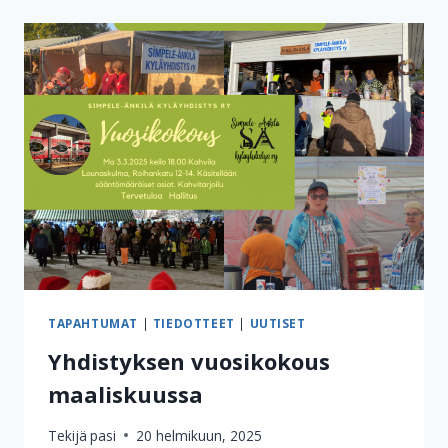
PYSYVÄT
SAMANSUURUISINA
TAPAHTUMAT
|
TIEDOTTEET
|
UUTISET
Yhdistyksen vuosikokous
maaliskuussa
Tekijä
pasi
20 helmikuun, 2025