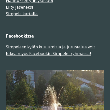
Hallituksen yhteystiedot
Liity jäseneksi
Simpele kartalla
Facebookissa
Simpeleen kylän kuulumisia ja jutustelua voit
lukea myös Facebookin Simpele -ryhmässä!