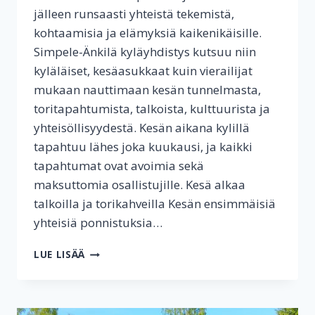
jälleen runsaasti yhteistä tekemistä,
kohtaamisia ja elämyksiä kaikenikäisille.
Simpele-Änkilä kyläyhdistys kutsuu niin
kyläläiset, kesäasukkaat kuin vierailijat
mukaan nauttimaan kesän tunnelmasta,
toritapahtumista, talkoista, kulttuurista ja
yhteisöllisyydestä. Kesän aikana kylillä
tapahtuu lähes joka kuukausi, ja kaikki
tapahtumat ovat avoimia sekä
maksuttomia osallistujille. Kesä alkaa
talkoilla ja torikahveilla Kesän ensimmäisiä
yhteisiä ponnistuksia…
MUKAAN
LUE LISÄÄ
TAPAHTUMIIN
JA
KYLÄYHDISTYKSEN
TOIMINTAAN