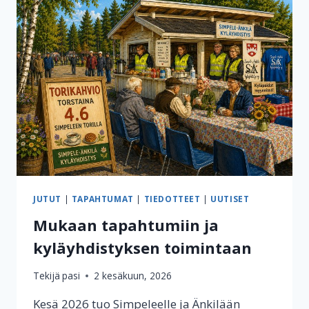
HIITOLANJOEN
KOSKIKAHVILASTA
JUTUT
|
TAPAHTUMAT
|
TIEDOTTEET
|
UUTISET
Mukaan tapahtumiin ja
kyläyhdistyksen toimintaan
Tekijä
pasi
2 kesäkuun, 2026
Kesä 2026 tuo Simpeleelle ja Änkilään