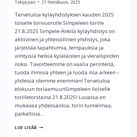
Tekijä
pasi
21 heinäkuun, 2025
Tervetuloa kyläyhdistyksen kauden 2025
toiselle torivuorolle Simpeleen torille
21.8.2025 Simpele-Änkilä kyläyhdistys on
aktiivinen ja yhteisöllinen yhdistys, joka
järjestää tapahtumia, tempauksia ja
viihtyisiä hetkiä kyläläisten ja vierailijoiden
iloksi. Tavoitteemme on vaalia perinteitä,
tuoda ihmisiä yhteen ja luoda iloa arkeen –
yhdessä olemme enemmän! Tervetuloa
elokuun toriaamuunSimpeleen iloiselle
torilletorstaina 21.8.2025! Luvassa on
mukavaa yhdessäoloa, torin tunnelmaa,
paikallisia…
KYLÄYHDISTYKSEN
LUE LISÄÄ
VUODEN