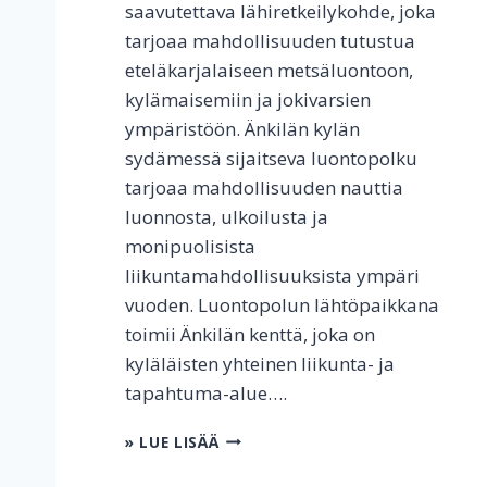
saavutettava lähiretkeilykohde, joka
tarjoaa mahdollisuuden tutustua
eteläkarjalaiseen metsäluontoon,
kylämaisemiin ja jokivarsien
ympäristöön. Änkilän kylän
sydämessä sijaitseva luontopolku
tarjoaa mahdollisuuden nauttia
luonnosta, ulkoilusta ja
monipuolisista
liikuntamahdollisuuksista ympäri
vuoden. Luontopolun lähtöpaikkana
toimii Änkilän kenttä, joka on
kyläläisten yhteinen liikunta- ja
tapahtuma-alue….
Ä
» LUE LISÄÄ
N
K