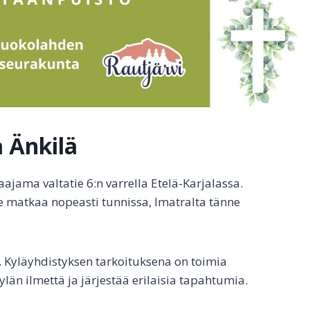
a Änkilä
jama valtatie 6:n varrella Etelä-Karjalassa.
 matkaa nopeasti tunnissa, Imatralta tänne
6. Kyläyhdistyksen tarkoituksena on toimia
ylän ilmettä ja järjestää erilaisia tapahtumia.