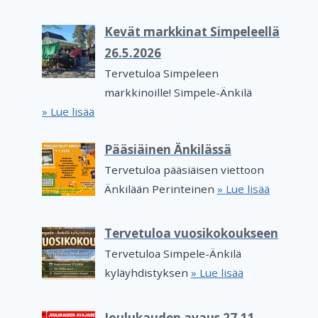
Kevät markkinat Simpeleellä
26.5.2026
Tervetuloa Simpeleen
markkinoille! Simpele-Änkilä
» Lue lisää
Pääsiäinen Änkilässä
Tervetuloa pääsiäisen viettoon
Änkilään Perinteinen
» Lue lisää
Tervetuloa vuosikokoukseen
Tervetuloa Simpele-Änkilä
kyläyhdistyksen
» Lue lisää
Joulukauden avaus 27.11