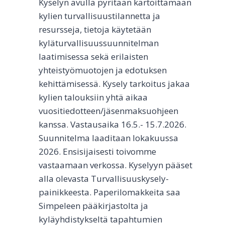
Kyselyn avulla pyritään kartoittamaan
S
kylien turvallisuustilannetta ja
T
Y
resursseja, tietoja käytetään
K
kyläturvallisuussuunnitelman
S
laatimisessa sekä erilaisten
E
yhteistyömuotojen ja edotuksen
N
T
kehittämisessä. Kysely tarkoitus jakaa
O
kylien talouksiin yhtä aikaa
I
vuositiedotteen/jäsenmaksuohjeen
M
I
kanssa. Vastausaika 16.5.- 15.7.2026.
N
Suunnitelma laaditaan lokakuussa
T
2026. Ensisijaisesti toivomme
A
vastaamaan verkossa. Kyselyyn pääset
A
N
alla olevasta Turvallisuuskysely-
painikkeesta. Paperilomakkeita saa
Simpeleen pääkirjastolta ja
kyläyhdistykseltä tapahtumien