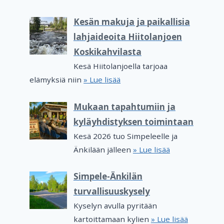
Kesän makuja ja paikallisia
lahjaideoita Hiitolanjoen
Koskikahvilasta
Kesä Hiitolanjoella tarjoaa
elämyksiä niin
» Lue lisää
Mukaan tapahtumiin ja
kyläyhdistyksen toimintaan
Kesä 2026 tuo Simpeleelle ja
Änkilään jälleen
» Lue lisää
Simpele-Änkilän
turvallisuuskysely
Kyselyn avulla pyritään
kartoittamaan kylien
» Lue lisää