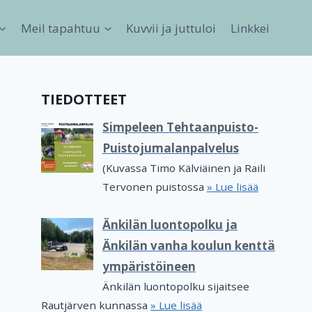
Meil tapahtuu
Kuvvii ja juttuloi
Linkkei
TIEDOTTEET
Simpeleen Tehtaanpuisto-
Puistojumalanpalvelus
(Kuvassa Timo Kälviäinen ja Raili
Tervonen puistossa
» Lue lisää
Änkilän luontopolku ja
Änkilän vanha koulun kenttä
ympäristöineen
Änkilän luontopolku sijaitsee
Rautjärven kunnassa
» Lue lisää