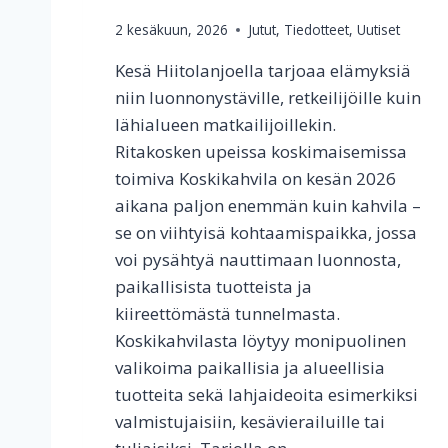
L
2 kesäkuun, 2026
Jutut
,
Tiedotteet
,
Uutiset
Ä
N
Kesä Hiitolanjoella tarjoaa elämyksiä
V
A
niin luonnonystäville, retkeilijöille kuin
N
lähialueen matkailijoillekin.
H
Ritakosken upeissa koskimaisemissa
A
toimiva Koskikahvila on kesän 2026
K
O
aikana paljon enemmän kuin kahvila –
U
se on viihtyisä kohtaamispaikka, jossa
L
voi pysähtyä nauttimaan luonnosta,
U
N
paikallisista tuotteista ja
K
kiireettömästä tunnelmasta.
E
Koskikahvilasta löytyy monipuolinen
N
valikoima paikallisia ja alueellisia
T
T
tuotteita sekä lahjaideoita esimerkiksi
Ä
valmistujaisiin, kesävierailuille tai
Y