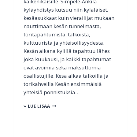
kaikenikäisille. Simpele-Änkilä
kyläyhdistys kutsuu niin kyläläiset,
kesäasukkaat kuin vierailijat mukaan
nauttimaan kesän tunnelmasta,
toritapahtumista, talkoista,
kulttuurista ja yhteisöllisyydestä.
Kesän aikana kylillä tapahtuu lähes
joka kuukausi, ja kaikki tapahtumat
ovat avoimia sekä maksuttomia
osallistujille. Kesä alkaa talkoilla ja
torikahveilla Kesän ensimmäisiä
yhteisiä ponnistuksia…
M
» LUE LISÄÄ
U
K
A
A
N