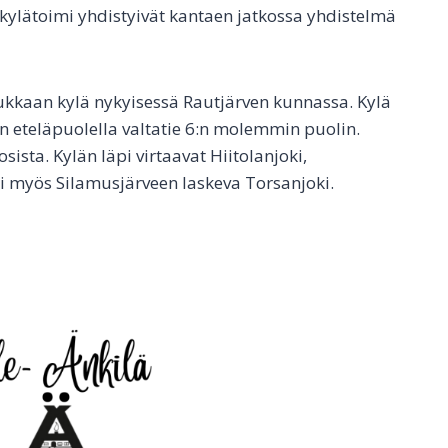
 kylätoimi yhdistyivät kantaen jatkossa yhdistelmä
ukkaan kylä nykyisessä Rautjärven kunnassa. Kylä
n eteläpuolella valtatie 6:n molemmin puolin.
sista. Kylän läpi virtaavat Hiitolanjoki,
si myös Silamusjärveen laskeva Torsanjoki.