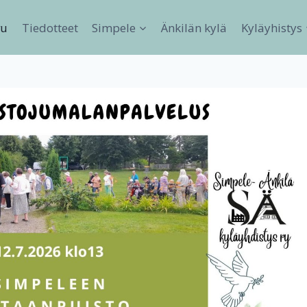
vu
Tiedotteet
Simpele
Änkilän kylä
Kyläyhistys