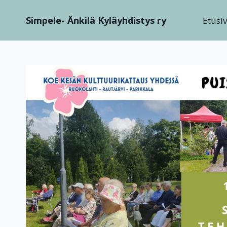
Siirry
Simpele- Änkilä Kyläyhdistys ry
sisältöön
Etusi