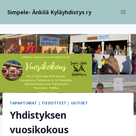
Siirry
Simpele- Änkilä Kyläyhdistys ry
sisältöön
TAPAHTUMAT
|
TIEDOTTEET
|
UUTISET
Yhdistyksen
vuosikokous