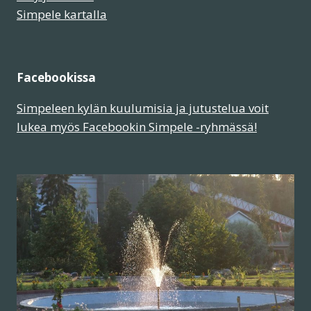
Simpele kartalla
Facebookissa
Simpeleen kylän kuulumisia ja jutustelua voit
lukea myös Facebookin Simpele -ryhmässä!