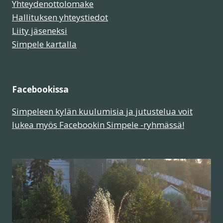
Yhteydenottolomake
Hallituksen yhteystiedot
Liity jäseneksi
Simpele kartalla
Facebookissa
Simpeleen kylän kuulumisia ja jutustelua voit
lukea myös Facebookin Simpele -ryhmässä!