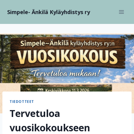
Siirry
Simpele- Änkilä Kyläyhdistys ry
sisältöön
TIEDOTTEET
Tervetuloa
vuosikokoukseen