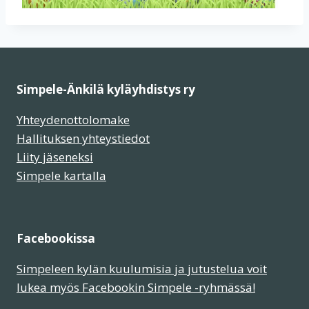
Simpele-Änkilä kyläyhdistys ry
Yhteydenottolomake
Hallituksen yhteystiedot
Liity jäseneksi
Simpele kartalla
Facebookissa
Simpeleen kylän kuulumisia ja jutustelua voit
lukea myös Facebookin Simpele -ryhmässä!