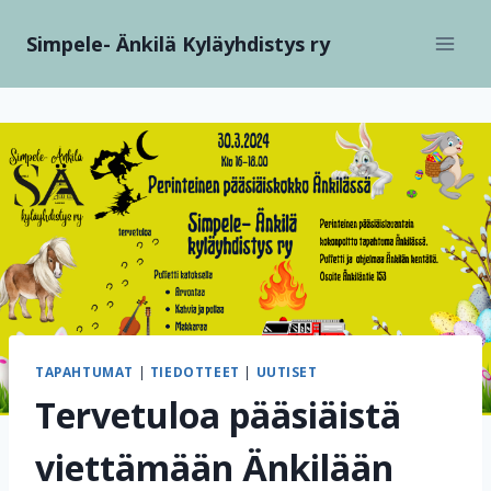
Siirry
Simpele- Änkilä Kyläyhdistys ry
sisältöön
TAPAHTUMAT
|
TIEDOTTEET
|
UUTISET
Tervetuloa pääsiäistä
viettämään Änkilään