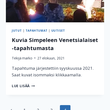
JUTUT
|
TAPAHTUMAT
|
UUTISET
Kuvia Simpeleen Venetsialaiset
-tapahtumasta
Tekijä
marko
27 elokuun, 2021
Tapahtuma järjestettiin syyskuussa 2021.
Saat kuvat isommaksi klikkaamalla.
KUVIA
LUE LISÄÄ
SIMPELEEN
VENETSIALAISET
-
TAPAHTUMASTA
Sivunavigointi
Edellinen