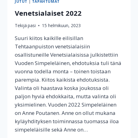
JUTUT
|
TAPAHTUMAT
Venetsialaiset 2022
Tekijä
pasi
15 helmikuun, 2023
Suuri kiitos kaikille eilisillan
Tehtaanpuiston venetsialaisiin
osallistuneille Venetsialaisissa julkistettiin
Vuoden Simpeleläinen, ehdotuksia tuli tänä
vuonna todella monta – toinen toistaan
parempia. Kiitos kaikista ehdotuksista.
Valinta oli haastava koska joukossa oli
paljon hyviä ehdokkaita, mutta valinta oli
yksimielinen. Vuoden 2022 Simpeleläinen
on Anne Poutanen. Anne on ollut mukana
kyläyhdityksen toiminnassa tuomassa iloa
simpeleläisille sekä Anne on…