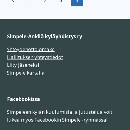
1
2
3
4
sivu
Simpele-Änkilä kyläyhdistys ry
Yhteydenottolomake
Hallituksen yhteystiedot
Liity jäseneksi
Simpele kartalla
Facebookissa
Simpeleen kylän kuulumisia ja jutustelua voit
lukea myös Facebookin Simpele -ryhmässä!