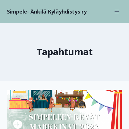
Siirry
Simpele- Änkilä Kyläyhdistys ry
sisältöön
Tapahtumat