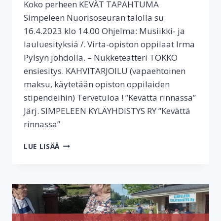
Koko perheen KEVÄT TAPAHTUMA
Simpeleen Nuorisoseuran talolla su
16.4.2023 klo 14.00 Ohjelma: Musiikki- ja
lauluesityksiä /. Virta-opiston oppilaat Irma
Pylsyn johdolla. – Nukketeatteri TOKKO
ensiesitys. KAHVITARJOILU (vapaehtoinen
maksu, käytetään opiston oppilaiden
stipendeihin) Tervetuloa ! ”Kevättä rinnassa”
Järj. SIMPELEEN KYLÄYHDISTYS RY ”Kevättä
rinnassa”
KEVÄT
LUE LISÄÄ
TAPAHTUMA
2023