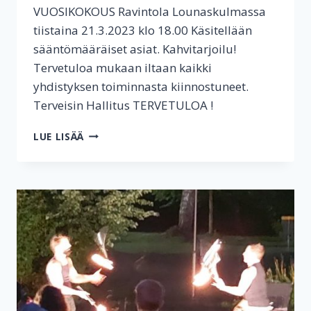
VUOSIKOKOUS Ravintola Lounaskulmassa
tiistaina 21.3.2023 klo 18.00 Käsitellään
sääntömääräiset asiat. Kahvitarjoilu!
Tervetuloa mukaan iltaan kaikki
yhdistyksen toiminnasta kiinnostuneet.
Terveisin Hallitus TERVETULOA !
YHDISTYKSEN
LUE LISÄÄ
VUOSIKOKOUS
JÄRJESTETÄÄN
21.3.2023
KLO
18.00 LOUNASKULMASSA