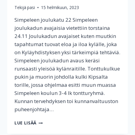
Tekijä
pasi
15 helmikuun, 2023
Simpeleen joulukatu 22 Simpeleen
joulukadun avajaisia vietettiin torstaina
24.11 Joulukadun avajaiset kuten muutkin
tapahtumat tuovat eloa ja iloa kylälle, joka
on Kyläyhdistyksen yksi tärkeimpiä tehtäviä.
Simpeleen joulukadun avaus keräsi
runsaasti yleisöä kylänraitille. Tonttukulkue
pukin ja muorin johdolla kulki Kipsalta
torille, jossa ohjelmaa esitti muun muassa
Simpeleen koulun 3-4 lk tontturyhmä.
Kunnan tervehdyksen toi kunnanvaltuuston
puheenjohtaja…
JOULUKAUDEN
LUE LISÄÄ
AVAUS
2022