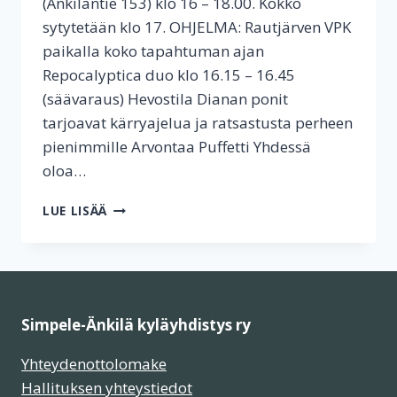
(Änkiläntie 153) klo 16 – 18.00. Kokko
sytytetään klo 17. OHJELMA: Rautjärven VPK
paikalla koko tapahtuman ajan
Repocalyptica duo klo 16.15 – 16.45
(säävaraus) Hevostila Dianan ponit
tarjoavat kärryajelua ja ratsastusta perheen
pienimmille Arvontaa Puffetti Yhdessä
oloa…
TERVETULOA
LUE LISÄÄ
PÄÄSIÄISTÄ
VIETTÄMÄÄN
ÄNKILÄÄN
Simpele-Änkilä kyläyhdistys ry
Yhteydenottolomake
Hallituksen yhteystiedot