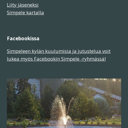
Liity jäseneksi
Simpele kartalla
Facebookissa
Simpeleen kylän kuulumisia ja jutustelua voit
lukea myös Facebookin Simpele -ryhmässä!