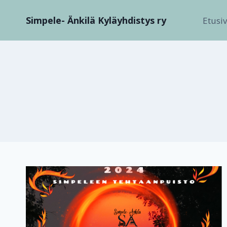
Siirry
Simpele- Änkilä Kyläyhdistys ry
sisältöön
Etusi