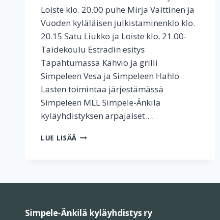
Loiste ​​​​klo. 20.00 ​puhe Mirja Vaittinen ja
Vuoden kyläläisen julkistaminen​​​klo klo.
20.15​ Satu Liukko ja Loiste​​​​​ klo. 21.00- ​
Taidekoulu Estradin esitys​​​​
Tapahtumassa Kahvio ja grilli ​​
Simpeleen Vesa ja Simpeleen Hahlo​​​​
Lasten toiminta​a järjestämässä
Simpeleen MLL​​​​ Simpele-Änkilä
kyläyhdistyksen arpajaiset​​​….
SIMPELEEN
LUE LISÄÄ
TEHTAANPUISTON
VENETSIALAISET
PERJANTAINA
30.8.2024
Simpele-Änkilä kyläyhdistys ry