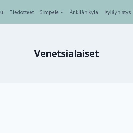
vu
Tiedotteet
Simpele
Änkilän kylä
Kyläyhistys
Venetsialaiset