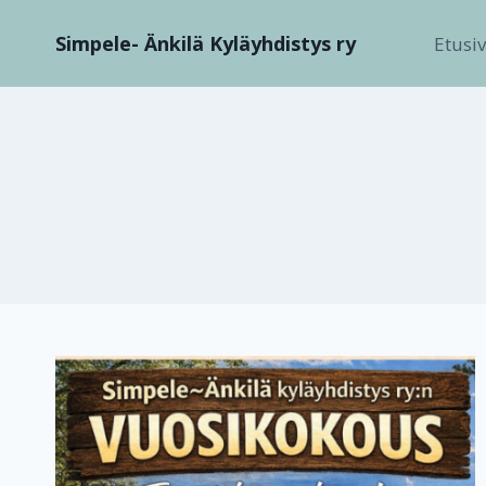
Siirry
Simpele- Änkilä Kyläyhdistys ry
sisältöön
Etusi