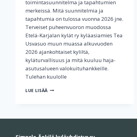
toimintasuunnitelma ja tapahtumien
merkeissä. Mitä suunnitelmia ja
tapahtumia on tulossa vuonna 2026 jne.
Terveiset puheenvuoron muodossa
Etelä-Karjalan kylät ry kyläasiamies Tea
Usvasuo muun muassa alkuvuoden
2026 ajankohtaiset kyliltä,
kyläturvallisuus ja mitä kuuluu haja-
asutusalueen valokuituhankkeille.
Tulehan kuulolle
TERVETULOA
LUE LISÄÄ
VUOSIKOKOUKSEEN