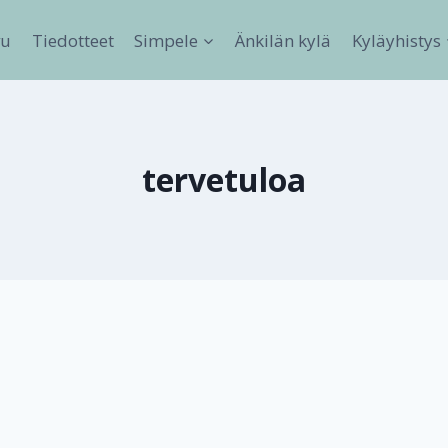
vu
Tiedotteet
Simpele
Änkilän kylä
Kyläyhistys
tervetuloa